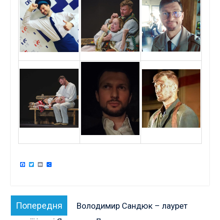
Facebook
Twitter
Email
Поділитися
Навігація
Попередня
Попередня
Володимир Сандюк – лаурет
записів
публікація: