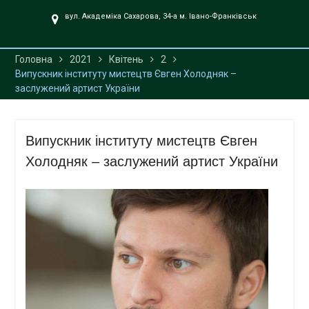
UA».
вул. Академіка Сахарова, 34-а м. Івано-Франківськ
Головна
2021
Квітень
2
Випускник інституту мистецтв Євген Холодняк –
заслужений артист України
Випускник інституту мистецтв Євген
Холодняк – заслужений артист України