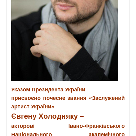
Указом Президента України
присвоєно почесне звання «Заслужений
артист України»
Євгену Холодняку –
акторові Івано-Франківського
Національного академічного