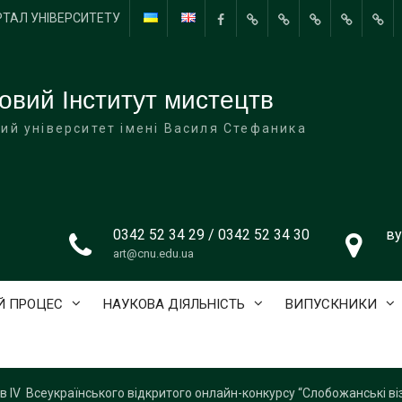
РТАЛ УНІВЕРСИТЕТУ
Facebook
Керівництво
СТУДЕНТСЬКЕ
#7275
#7341
ТВО
інституту
САМОВРЯДУВАННЯ
(без
(без
ВИП
назви)
назви)
овий Інститут мистецтв
ий університет імені Василя Стефаника
0342 52 34 29 / 0342 52 34 30
ву
art@cnu.edu.ua
Й ПРОЦЕС
НАУКОВА ДІЯЛЬНІСТЬ
ВИПУСКНИКИ
в IV Всеукраїнського відкритого онлайн-конкурсу “Слобожанські ві