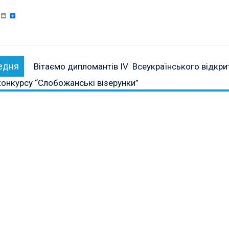
cebook
Twitter
Email
Поділитися
ція
Попередня
едня
Вітаємо дипломантів IV Всеукраїнського відкри
в
публікація:
онкурсу “Слобожанські візерунки”