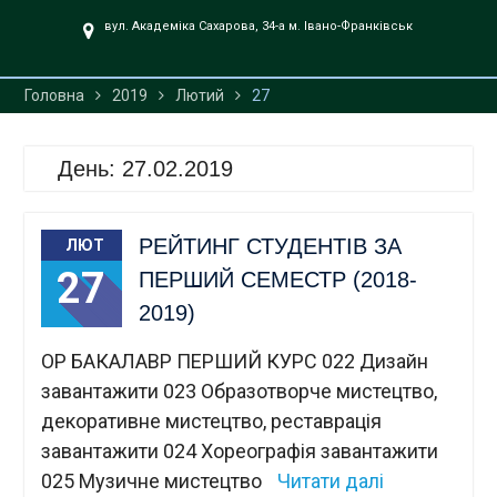
UA».
вул. Академіка Сахарова, 34-а м. Івано-Франківськ
Головна
2019
Лютий
27
День:
27.02.2019
РЕЙТИНГ СТУДЕНТІВ ЗА
ЛЮТ
27
ПЕРШИЙ СЕМЕСТР (2018-
2019)
ОР БАКАЛАВР ПЕРШИЙ КУРС 022 Дизайн
завантажити 023 Образотворче мистецтво,
декоративне мистецтво, реставрація
завантажити 024 Хореографія завантажити
025 Музичне мистецтво
Читати далі