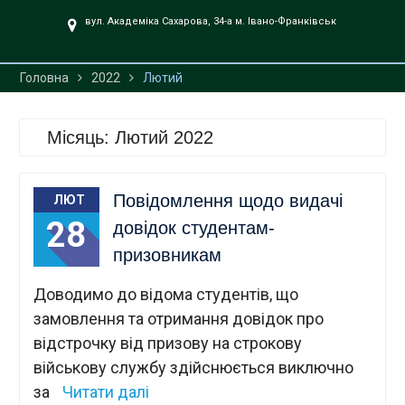
UA».
вул. Академіка Сахарова, 34-а м. Івано-Франківськ
Головна
2022
Лютий
Місяць:
Лютий 2022
Повідомлення щодо видачі
ЛЮТ
28
довідок студентам-
призовникам
Доводимо до відома студентів, що
замовлення та отримання довідок про
відстрочку від призову на строкову
військову службу здійснюється виключно
за
Читати далі