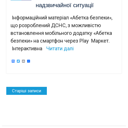
надзвичайної ситуації
Інформаційний матеріал «Абетка безпеки»,
що розроблений ДСНС, з можливістю
встановлення мобільного додатку «Абетка
безпеки» на смартфон через Play Маркет.
Інтерактивна
Читати далі
Facebook
Twitter
Email
Поділитися
Навігація
Старіші записи
за
записами