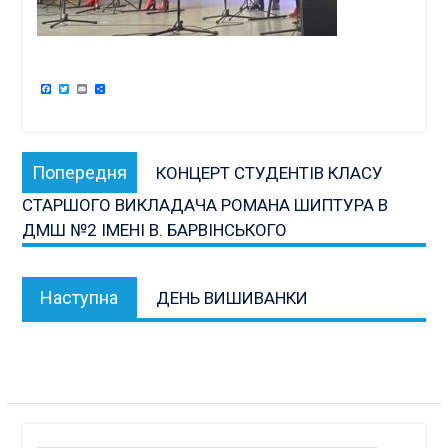
Facebook
Twitter
Email
Поділитися
Навігація
Попередня
Попередня
КОНЦЕРТ СТУДЕНТІВ КЛАСУ
записів
публікація:
СТАРШОГО ВИКЛАДАЧА РОМАНА ШИПТУРА В
ДМШ №2 ІМЕНІ В. БАРВІНСЬКОГО
Наступна
Наступна
ДЕНЬ ВИШИВАНКИ
публікація:
Пошук: