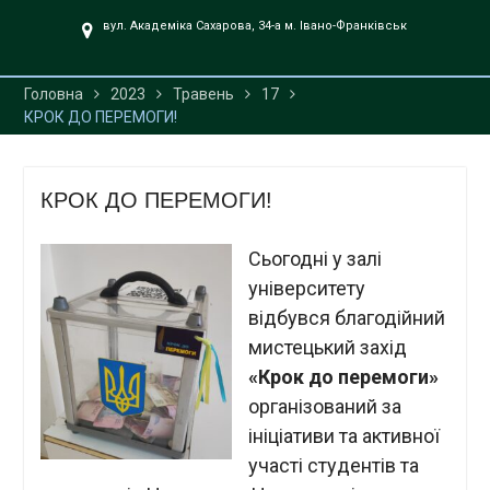
UA».
вул. Академіка Сахарова, 34-а м. Івано-Франківськ
Головна
2023
Травень
17
КРОК ДО ПЕРЕМОГИ!
КРОК ДО ПЕРЕМОГИ!
Сьогодні у залі
університету
відбувся благодійний
мистецький захід
«Крок до перемоги»
організований за
ініціативи та активної
участі студентів та