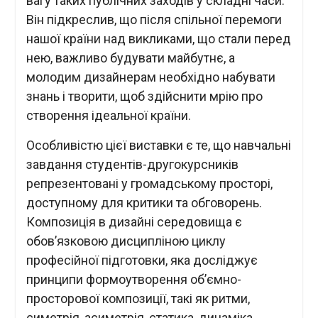
вагу таких публічних заходів у складні часи.
Він підкреслив, що після спільної перемоги
нашої країни над викликами, що стали перед
нею, важливо будувати майбутнє, а
молодим дизайнерам необхідно набувати
знань і творити, щоб здійснити мрію про
створення ідеальної країни.
Особливістю цієї виставки є те, що навчальні
завдання студентів-другокурсників
репрезентовані у громадському просторі,
доступному для критики та обговорень.
Композиція в дизайні середовища є
обов’язковою дисципліною циклу
професійної підготовки, яка досліджує
принципи формоутворення об’ємно-
просторової композиції, такі як ритми,
симетрія, асиметрія, статика, динаміка,