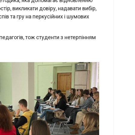
методика, яка допомагає відновленню
ір, викликати довіру, надавати вибір,
ів та гру на перкусійних і шумових
педагогів, тож студенти з нетерпінням