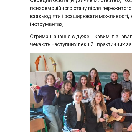
Середня освіта (Музичне мистецтво) і 0
психоемоційного стану після пережитого 
взаємодіяти і розширювати можливості, в
інструментах,.
Отримані знання є дуже цікавим, пізнава
чекають наступних лекцій і практичних з