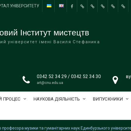
РТАЛ УНІВЕРСИТЕТУ
Facebook
Керівництво
СТУДЕНТСЬКЕ
#7275
#7341
ТВО
інституту
САМОВРЯДУВАННЯ
(без
(без
ВИП
назви)
назви)
овий Інститут мистецтв
ий університет імені Василя Стефаника
0342 52 34 29 / 0342 52 34 30
ву
art@cnu.edu.ua
Й ПРОЦЕС
НАУКОВА ДІЯЛЬНІСТЬ
ВИПУСКНИКИ
о професора музики та гуманітарних наук Единбурзького універси