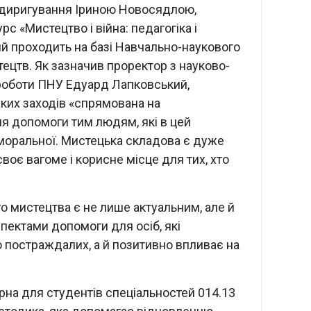
 диригування Іриною Новосядлою,
рс «Мистецтво і війна: педагогіка і
ий проходить на базі Навчально-наукового
тецтв. Як зазначив проректор з науково-
 роботи ПНУ Едуард Лапковський,
аких заходів «спрямована на
я допомоги тим людям, які в цей
і моральної. Мистецька складова є дуже
своє вагоме і корисне місце для тих, хто
 мистецтва є не лише актуальним, але й
пектами допомоги для осіб, які
ю постраждалих, а й позитивно впливає на
на для студентів спеціальностей 014.13