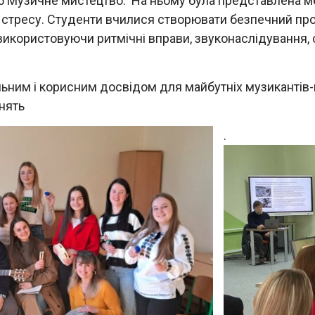
25 Музичне мистецтво. На ньому була представлена 
стресу. Студенти вчилися створювати безпечний прост
икористовуючи ритмічні вправи, звуконаслідування, сп
льним і корисним досвідом для майбутніх музикантів-
анять
.