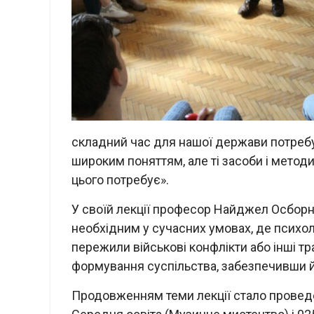
складний час для нашої держави потребую
широким поняттям, але ті засоби і методи
цього потребує».
У своїй лекції професор Найджел Осборн
необхідним у сучасних умовах, де психол
пережили військові конфлікти або інші тр
формування суспільства, забезпечивши й
Продовженням теми лекції стало провед