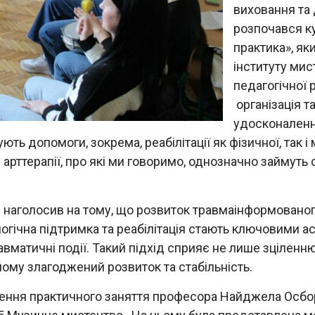
виховання та
розпочався ку
практика», як
інституту мис
педагогічної
організація т
удосконаленн
ть допомоги, зокрема, реабілітації як фізичної, так 
 арттерапії, про які ми говоримо, однозначно займуть 
 наголосив на тому, що розвиток травмаінформованого
огічна підтримка та реабілітація стають ключовими ас
авматичні події. Такий підхід сприяє не лише зціленн
ому злагоджений розвиток та стабільність.
ення практичного заняття професора Найджела Осбор