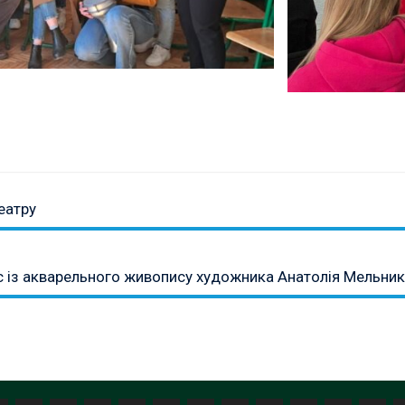
еатру
ас із акварельного живопису художника Анатолія Мельник