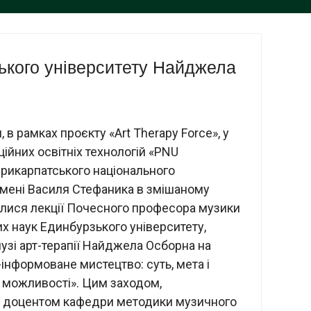
ького університету Найджела
 в рамках проєкту «Art Therapy Force», у
ційних освітніх технологій «PNU
рикарпатського національного
імені Василя Стефаника в змішаному
улися лекції Почесного професора музики
их наук Единбурзького університету,
лузі арт-терапії Найджела Осборна на
інформоване мистецтво: суть, мета і
і можливості». Цим заходом,
 доцентом кафедри методики музичного