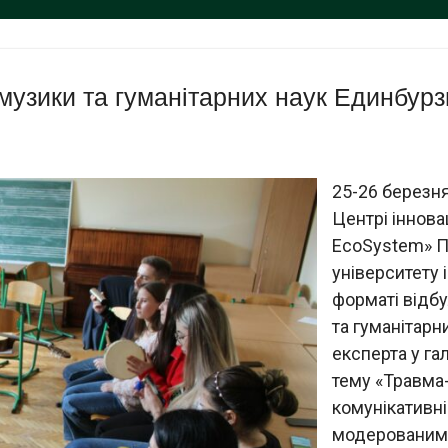
музики та гуманітарних наук Единбурз
25-26 березня,
Центрі іннова
EcoSystem» П
університету 
форматі відб
та гуманітарн
експерта у га
тему «Травма-
комунікативн
модерованим