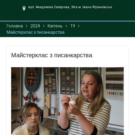
UA».
вул. Академіка Сахарова, 34-а м. Івано-Франківськ
Головна
2024
Квітень
19
Майстерклас з писанкарства
Майстерклас з писанкарства