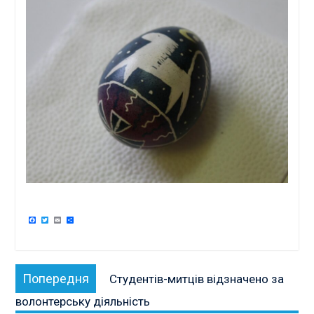
Facebook
Twitter
Email
Поділитися
Навігація
Попередня
Попередня
Студентів-митців відзначено за
записів
публікація:
волонтерську діяльність