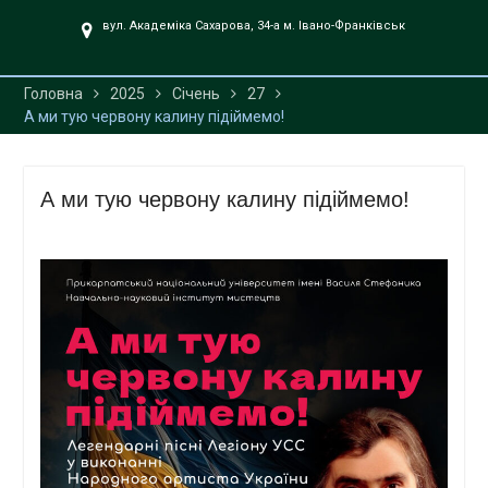
UA».
вул. Академіка Сахарова, 34-а м. Івано-Франківськ
Головна
2025
Січень
27
А ми тую червону калину підіймемо!
А ми тую червону калину підіймемо!