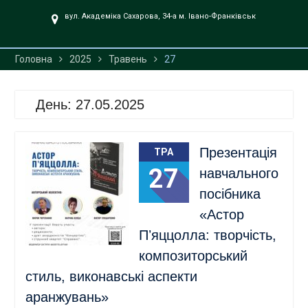
UA».
вул. Академіка Сахарова, 34-а м. Івано-Франківськ
Головна
2025
Травень
27
День:
27.05.2025
Презентація
ТРА
27
навчального
посібника
«Астор
Пʼяццолла: творчість,
композиторський
стиль, виконавські аспекти
аранжувань»