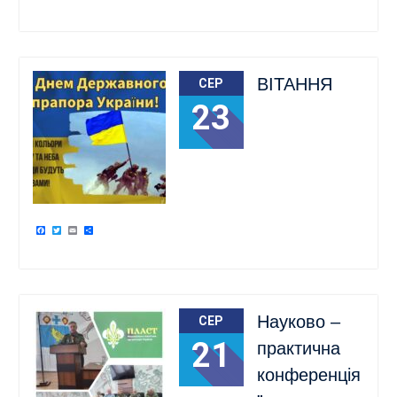
ВІТАННЯ
СЕР
23
Facebook
Twitter
Email
Поділитися
Науково –
СЕР
21
практична
конференція