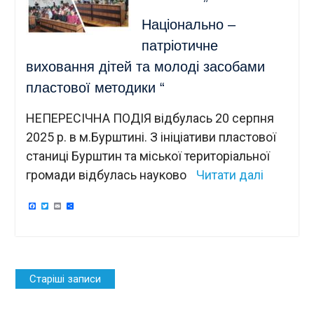
”
Національно –
патріотичне
виховання дітей та молоді засобами
пластової методики “
НЕПЕРЕСІЧНА ПОДІЯ відбулась 20 серпня
2025 р. в м.Бурштині. З ініціативи пластової
станиці Бурштин та міської територіальної
громади відбулась науково
Читати далі
Facebook
Twitter
Email
Поділитися
Навігація
Старіші записи
за