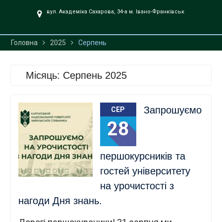
UA».
вул. Академіка Сахарова, 34-а м. Івано-Франківськ
Головна
2025
Серпень
Місяць:
Серпень 2025
Запрошуємо
СЕР
28
першокурсників та
гостей університету
на урочистості з
нагоди Дня знань.