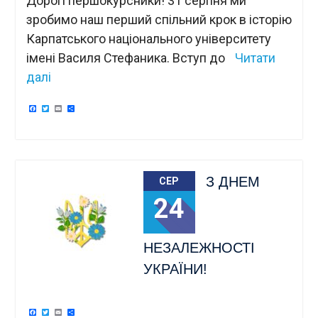
Дорогі першокурсники! 31 серпня ми
зробимо наш перший спільний крок в історію
Карпатського національного університету
імені Василя Стефаника. Вступ до
Читати
далі
Facebook
Twitter
Email
Поділитися
З ДНЕМ
СЕР
24
НЕЗАЛЕЖНОСТІ
УКРАЇНИ!
Facebook
Twitter
Email
Поділитися