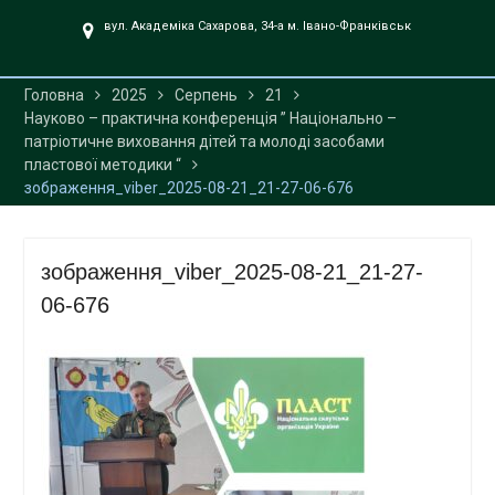
UA».
вул. Академіка Сахарова, 34-а м. Івано-Франківськ
Головна
2025
Серпень
21
Науково – практична конференція ” Національно –
патріотичне виховання дітей та молоді засобами
пластової методики “
зображення_viber_2025-08-21_21-27-06-676
зображення_viber_2025-08-21_21-27-
06-676