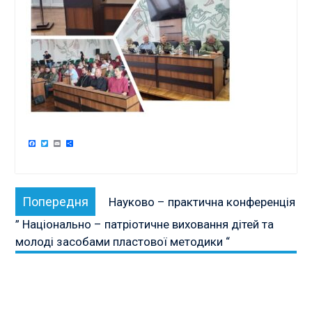
Facebook
Twitter
Email
Поділитися
Навігація
Попередня
Попередня
Науково – практична конференція
записів
публікація:
” Національно – патріотичне виховання дітей та
молоді засобами пластової методики “